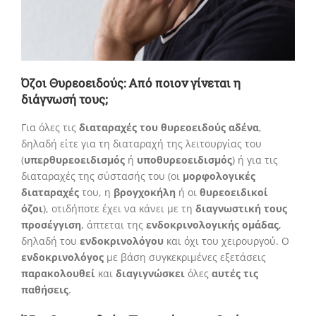
Όζοι Θυρεοειδούς: Από ποιον γίνεται η
διάγνωσή τους;
Για όλες τις
διαταραχές του θυρεοειδούς αδένα
,
δηλαδή είτε για τη διαταραχή της λειτουργίας του
(
υπερθυρεοειδισμός
ή
υποθυρεοειδισμός
) ή για τις
διαταραχές της σύστασής του (οι
μορφολογικές
διαταραχές
του, η
βρογχοκήλη
ή οι
θυρεοειδικοί
όζοι
), οτιδήποτε έχει να κάνει με τη
διαγνωστική τους
προσέγγιση
, άπτεται της
ενδοκρινολογικής ομάδας
,
δηλαδή του
ενδοκρινολόγου
και όχι του χειρουργού. Ο
ενδοκρινολόγος
με βάση συγκεκριμένες εξετάσεις
παρακολουθεί
και
διαγιγνώσκει
όλες
αυτές τις
παθήσεις
.