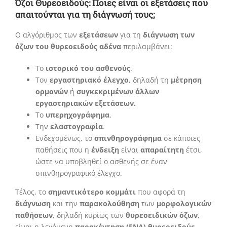
Όζοι Θυρεοειδούς: Ποιες είναι οι εξετάσεις που
απαιτούνται για τη διάγνωσή τους;
Ο αλγόριθμος των
εξετάσεων
για τη
διάγνωση των
όζων του θυρεοειδούς αδένα
περιλαμβάνει:
Το
ιστορικό του ασθενούς
.
Τον
εργαστηριακό έλεγχο
, δηλαδή τη
μέτρηση
ορμονών
ή
συγκεκριμένων άλλων
εργαστηριακών εξετάσεων.
Το
υπερηχογράφημα
.
Την
ελαστογραφία
.
Ενδεχομένως, το
σπινθηρογράφημα
σε κάποιες
παθήσεις που η
ένδειξη
είναι
απαραίτητη
έτσι,
ώστε να υποβληθεί ο ασθενής σε έναν
σπινθηρογραφικό έλεγχο.
Τέλος, το
σημαντικότερο κομμάτι
που αφορά τη
διάγνωση
και την
παρακολούθηση
των
μορφολογικών
παθήσεων
, δηλαδή κυρίως των
θυρεοειδικών όζων
,
είναι η λεγόμενη
παρακέντηση (FNA) θυρεοειδούς
,