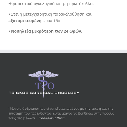
θεραπευτικά ογκολογικά και μη πρωτόκολλα.
•
Στενή μετεγχειρητική παρακολούθηση και
εξατομικευμένη
φροντίδα.
• Νοσηλεία μικρότερη των 24 ωρών
.
"Μόνο ο άνθρωπος που είναι εξοικειωμένος με την τέχνη και την
επιστήμη του παρελθόντος, είναι ικανός να βοηθήσει στην πρόοδο
τους στο μέλλον..."
Theodor Billroth