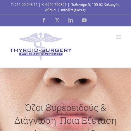
Μετάβαση
T:
211 99 043 11
| K:
6946 790321
| Πυθαγόρα 5, 155 62 Χολαργός,
στο
Αθήνα
|
info@tsigkos.gr
περιεχόμενο
Facebook
X
LinkedIn
YouTube
Όζοι Θυρεοειδούς &
Διάγνωση: Ποια Εξέταση